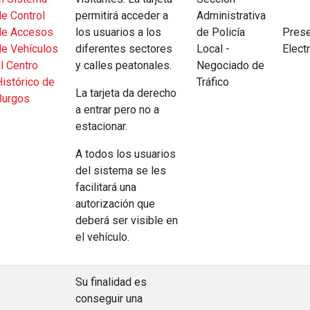
de Control
permitirá acceder a
Administrativa
de Accesos
los usuarios a los
de Policía
Prese
de Vehículos
diferentes sectores
Local -
Elect
l Centro
y calles peatonales.
Negociado de
Histórico de
Tráfico
La tarjeta da derecho
Burgos
a entrar pero no a
estacionar.
A todos los usuarios
del sistema se les
facilitará una
autorización que
deberá ser visible en
el vehículo.
Su finalidad es
conseguir una