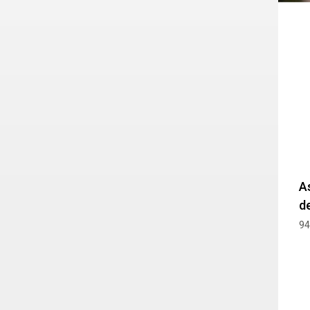
A
d
94