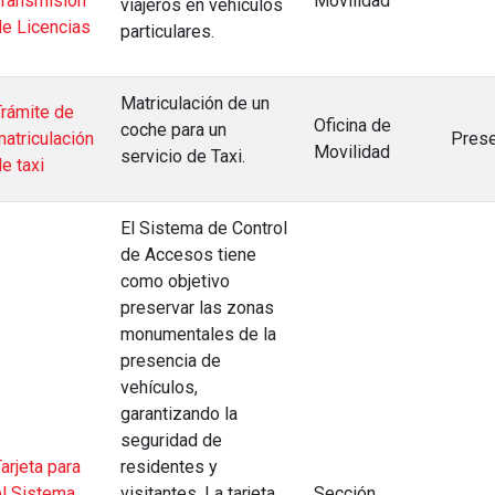
Transmisión
Movilidad
viajeros en vehículos
de Licencias
particulares.
Matriculación de un
Trámite de
Oficina de
coche para un
matriculación
Prese
Movilidad
servicio de Taxi.
e taxi
El Sistema de Control
de Accesos tiene
como objetivo
preservar las zonas
monumentales de la
presencia de
vehículos,
garantizando la
seguridad de
arjeta para
residentes y
el Sistema
visitantes. La tarjeta
Sección