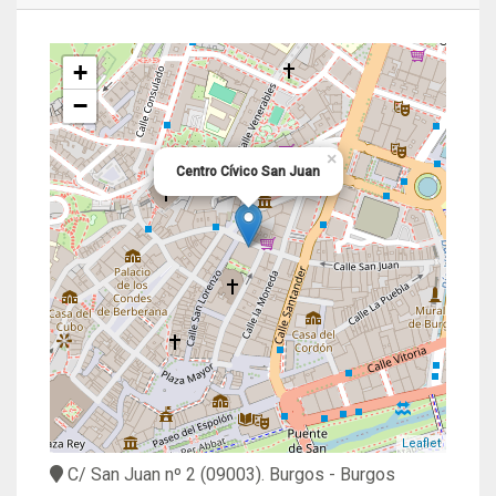
+
−
×
Centro Cívico San Juan
Leaflet
C/ San Juan nº 2
(09003).
Burgos
- Burgos