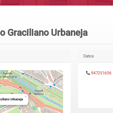
o Graciliano Urbaneja
Datos
947251636
×
aciliano Urbaneja