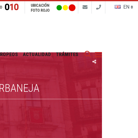
010
UBICACIÓN
FO
FOTO ROJO
Buscar
UROPEOS
ACTUALIDAD
TRÁMITES
URBANEJA