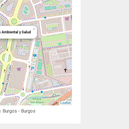
×
 Ambiental y Salud
Leaflet
.
Burgos
- Burgos