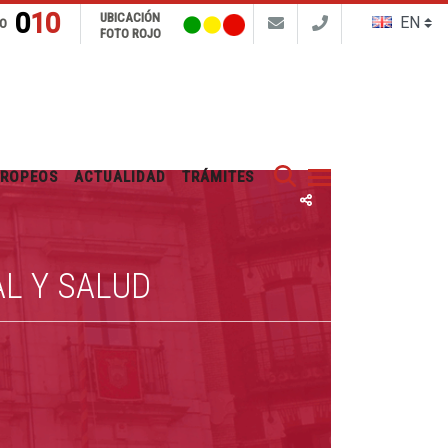
010
UBICACIÓN
FO
FOTO ROJO
Buscar
UROPEOS
ACTUALIDAD
TRÁMITES
L Y SALUD