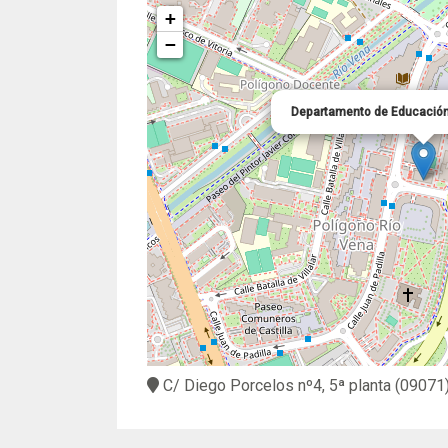
+
−
Departamento de Educación
C/ Diego Porcelos nº4, 5ª planta
(09071)