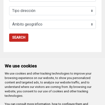
SEARCH
We use cookies
We use cookies and other tracking technologies to improve your
Plaza Mayor 1
- 09071
BURGOS
browsing experience on our website, to show you personalized
947 288 800
CIF:
P-0906100-C
content and targeted ads, to analyze our website traffic, and to
understand where our visitors are coming from. By browsing our
CONTACTO | AVISOS, QUEJAS Y SUGERENCIAS
website, you consent to our use of cookies and other tracking
CANAL DE DENUNCIAS
MAPA WEB
AVISO LEGAL
technologies.
POLÍTICA DE PRIVACIDAD
ACCESIBILIDAD
You can consult more information, how to configure them and