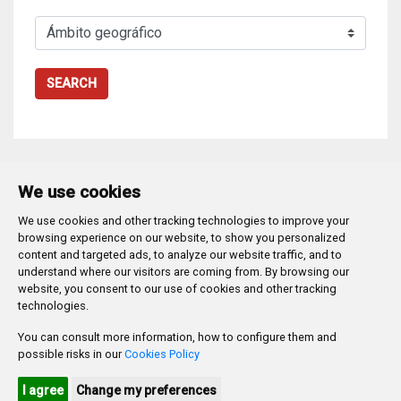
SEARCH
We use cookies
We use cookies and other tracking technologies to improve your
Plaza Mayor 1
- 09071
BURGOS
browsing experience on our website, to show you personalized
947 288 800
CIF:
P-0906100-C
content and targeted ads, to analyze our website traffic, and to
understand where our visitors are coming from. By browsing our
CONTACTO | AVISOS, QUEJAS Y SUGERENCIAS
website, you consent to our use of cookies and other tracking
CANAL DE DENUNCIAS
MAPA WEB
AVISO LEGAL
technologies.
POLÍTICA DE PRIVACIDAD
ACCESIBILIDAD
You can consult more information, how to configure them and
PROMUEVE BURGOS
possible risks in our
Cookies Policy
HTML 5
CSS3
WAI 'AA'
I agree
Change my preferences