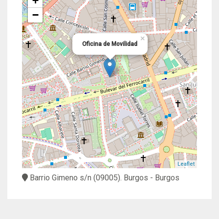
+
−
×
Oficina de Movilidad
Leaflet
Barrio Gimeno s/n
(09005).
Burgos
- Burgos