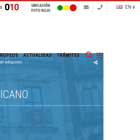
010
UBICACIÓN
FO
FOTO ROJO
Buscar
UROPEOS
ACTUALIDAD
TRÁMITES
en adopción
RICANO