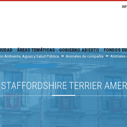
IN
IUDAD
ÁREAS TEMÁTICAS
GOBIERNO ABIERTO
FONDOS E
io Ambiente, Aguas y Salud Pública
Animales de compañía
Animales 
- STAFFORDSHIRE TERRIER AME