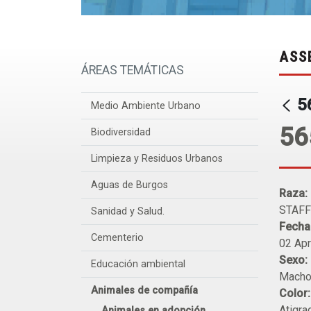
ASS
ÁREAS TEMÁTICAS
5
Medio Ambiente Urbano
56
Biodiversidad
Limpieza y Residuos Urbanos
Aguas de Burgos
Raza:
STAFF
Sanidad y Salud.
Fecha
Cementerio
02 Apr
Sexo:
Educación ambiental
Mach
Animales de compañía
Color:
Atigra
Animales en adopción