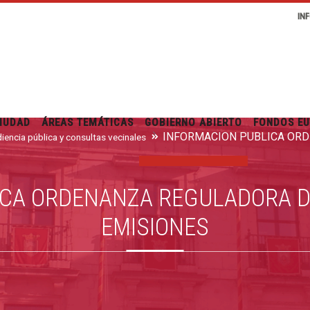
IN
IUDAD
ÁREAS TEMÁTICAS
GOBIERNO ABIERTO
FONDOS E
iencia pública y consultas vecinales
CA ORDENANZA REGULADORA D
EMISIONES