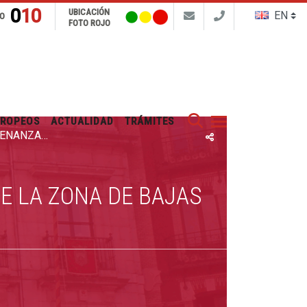
010
UBICACIÓN
FO
FOTO ROJO
Buscar
UROPEOS
ACTUALIDAD
TRÁMITES
INFORMACIÓN PÚBLICA ORDENANZA REGULADORA DE LA ZONA DE BAJAS EMISIONES
E LA ZONA DE BAJAS