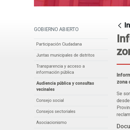
I
GOBIERNO ABIERTO
In
Participación Ciudadana
zo
Juntas municipales de distritos
Transparencia y acceso a
información pública
Infor
zona 
Audiencia pública y consultas
vecinales
Se som
desde 
Consejo social
Provin
Consejos sectoriales
reclam
Asociacionismo
Doc