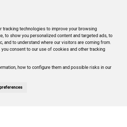
 tracking technologies to improve your browsing
e, to show you personalized content and targeted ads, to
ic, and to understand where our visitors are coming from.
 you consent to our use of cookies and other tracking
rmation, how to configure them and possible risks in our
preferences
POLÍTICA DE PRIVACIDAD
ACCESIBILIDAD
PROMUEVE BURGOS
HTML 5
CSS3
WAI 'AA'