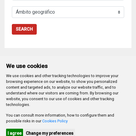
SEARCH
We use cookies
We use cookies and other tracking technologies to improve your
Plaza Mayor 1
- 09071
BURGOS
browsing experience on our website, to show you personalized
947 288 800
CIF:
P-0906100-C
content and targeted ads, to analyze our website traffic, and to
understand where our visitors are coming from. By browsing our
CONTACTO | AVISOS, QUEJAS Y SUGERENCIAS
website, you consent to our use of cookies and other tracking
CANAL DE DENUNCIAS
MAPA WEB
AVISO LEGAL
technologies.
POLÍTICA DE PRIVACIDAD
ACCESIBILIDAD
You can consult more information, how to configure them and
PROMUEVE BURGOS
possible risks in our
Cookies Policy
HTML 5
CSS3
WAI 'AA'
I agree
Change my preferences