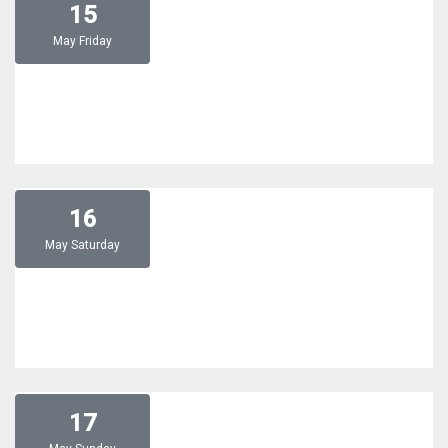
15
May
Friday
16
May
Saturday
17