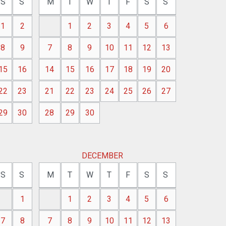
S
S
M
T
W
T
F
S
S
1
2
1
2
3
4
5
6
8
9
7
8
9
10
11
12
13
15
16
14
15
16
17
18
19
20
22
23
21
22
23
24
25
26
27
29
30
28
29
30
DECEMBER
S
S
M
T
W
T
F
S
S
1
1
2
3
4
5
6
7
8
7
8
9
10
11
12
13