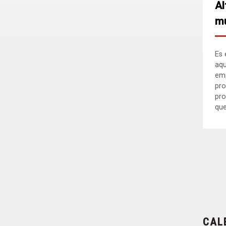
Al
mu
Es 
aqu
em
pro
pro
que.
CAL