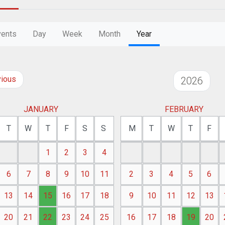
vents
Day
Week
Month
Year
vious
2026
JANUARY
FEBRUARY
T
W
T
F
S
S
M
T
W
T
F
1
2
3
4
6
7
8
9
10
11
2
3
4
5
6
13
14
15
16
17
18
9
10
11
12
13
20
21
22
23
24
25
16
17
18
19
20