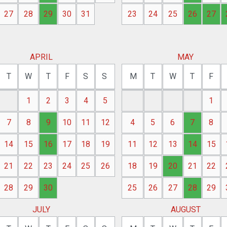
27
28
29
30
31
23
24
25
26
27
APRIL
MAY
T
W
T
F
S
S
M
T
W
T
F
1
2
3
4
5
1
7
8
9
10
11
12
4
5
6
7
8
14
15
16
17
18
19
11
12
13
14
15
21
22
23
24
25
26
18
19
20
21
22
28
29
30
25
26
27
28
29
JULY
AUGUST