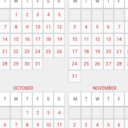
T
W
T
F
S
S
M
T
W
T
F
1
2
3
4
5
7
8
9
10
11
12
3
4
5
6
7
14
15
16
17
18
19
10
11
12
13
14
21
22
23
24
25
26
17
18
19
20
21
28
29
30
31
24
25
26
27
28
31
OCTOBER
NOVEMBER
T
W
T
F
S
S
M
T
W
T
F
1
2
3
4
6
7
8
9
10
11
2
3
4
5
6