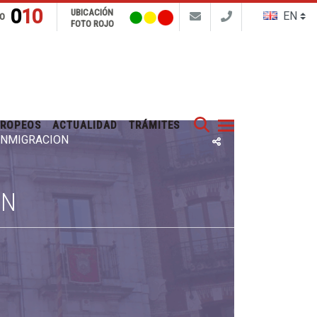
010
UBICACIÓN
FO
FOTO ROJO
Buscar
UROPEOS
ACTUALIDAD
TRÁMITES
 INMIGRACIÓN
ÓN