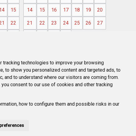
14
15
14
15
16
17
18
19
20
21
22
21
22
23
24
25
26
27
28
29
28
29
30
31
 tracking technologies to improve your browsing
e, to show you personalized content and targeted ads, to
ic, and to understand where our visitors are coming from.
 you consent to our use of cookies and other tracking
rmation, how to configure them and possible risks in our
preferences