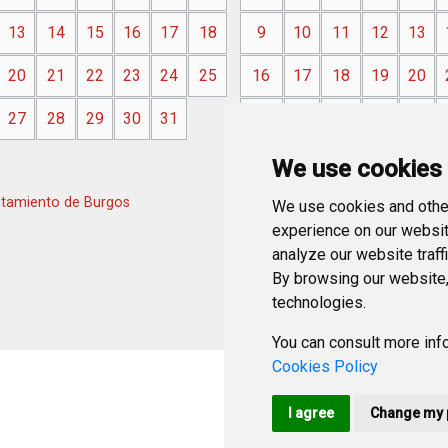
13
14
15
16
17
18
9
10
11
12
13
20
21
22
23
24
25
16
17
18
19
20
27
28
29
30
31
23
24
25
26
27
30
We use cookies
tamiento de Burgos
We use cookies and other
experience on our websit
analyze our website traff
By browsing our website,
technologies.
You can consult more info
Cookies Policy
I agree
Change my 