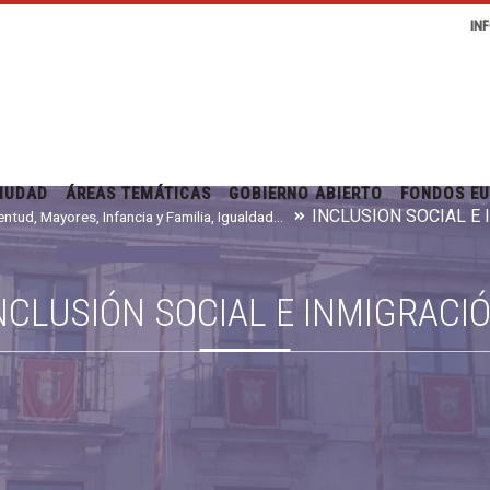
IN
IUDAD
ÁREAS TEMÁTICAS
GOBIERNO ABIERTO
FONDOS E
INCLUSIÓN SOCIAL E
Juventud, Mayores, Infancia y Familia, Igualdad e Inmigración
NCLUSIÓN SOCIAL E INMIGRACI