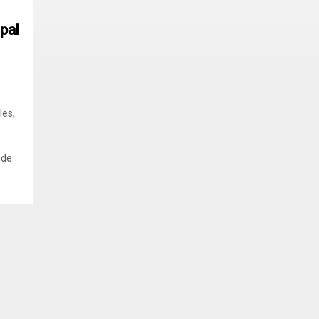
pal
les,
 de