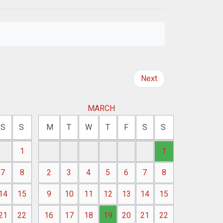
Next
MARCH
S
S
M
T
W
T
F
S
S
1
1
7
8
2
3
4
5
6
7
8
14
15
9
10
11
12
13
14
15
21
22
16
17
18
19
20
21
22