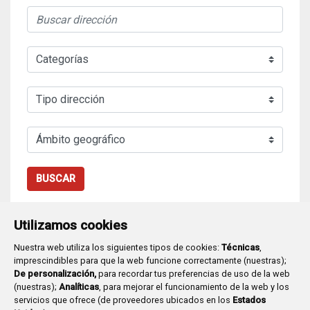
BUSCAR
Utilizamos cookies
Nuestra web utiliza los siguientes tipos de cookies:
Técnicas
,
imprescindibles para que la web funcione correctamente (nuestras);
De personalización,
para recordar tus preferencias de uso de la web
(nuestras);
Analíticas
, para mejorar el funcionamiento de la web y los
Plaza Mayor 1
- 09071
BURGOS
servicios que ofrece (de proveedores ubicados en los
Estados
947 288 800
CIF:
P-0906100-C