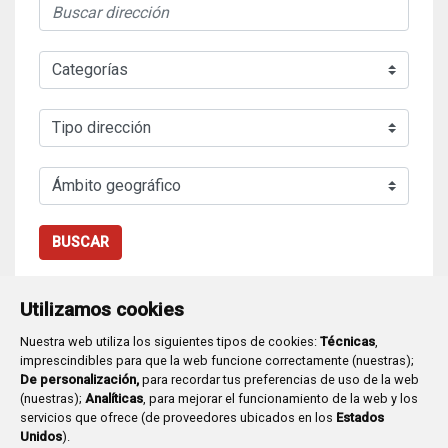
BUSCAR
Utilizamos cookies
Nuestra web utiliza los siguientes tipos de cookies:
Técnicas
,
imprescindibles para que la web funcione correctamente (nuestras);
De personalización,
para recordar tus preferencias de uso de la web
(nuestras);
Analíticas
, para mejorar el funcionamiento de la web y los
Plaza Mayor 1
- 09071
BURGOS
servicios que ofrece (de proveedores ubicados en los
Estados
947 288 800
CIF:
P-0906100-C
Unidos
).