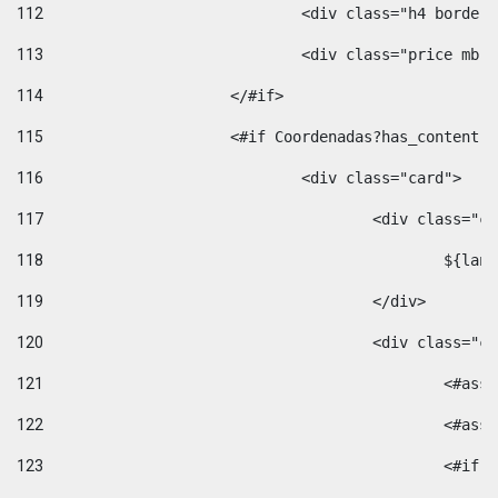
112
				<div class="h4 bord
113
				<div class="price m
114
			</#if> 
115
			<#if Coordenadas?has_conten
116
				<div class="card"> 
117
					<div class=
118
						$
119
					</div> 
120
					<div class="
121
						<
122
						<
123
						