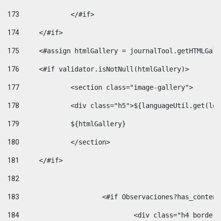
173
		</#if>  
174
	</#if> 
175
	<#assign htmlGallery = journalTool.getHTMLGal
176
	<#if validator.isNotNull(htmlGallery)>    
177
		<section class="image-gallery"> 
178
		<div class="h5">${languageUtil.get(lo
179
		${htmlGallery} 
180
		</section> 
181
	</#if> 
182
183
			<#if Observaciones?has_conte
184
				<div class="h4 bord