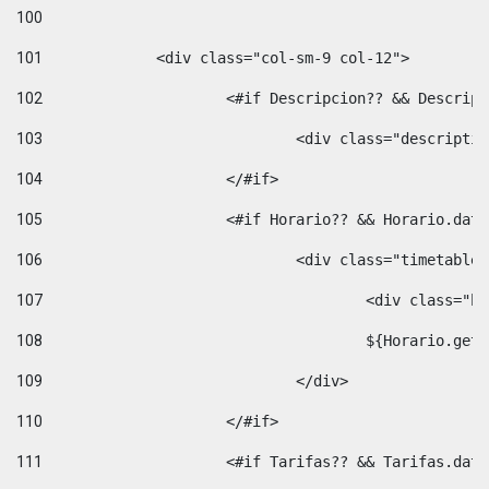
100
101
102
			<#if Descripcion?? && Descri
103
				<div class="descrip
104
			</#if> 
105
			<#if Horario?? && Horario.da
106
				<div class="timetable
107
					<div clas
108
					${Horario.ge
109
				</div> 
110
			</#if> 
111
			<#if Tarifas?? && Tarifas.da