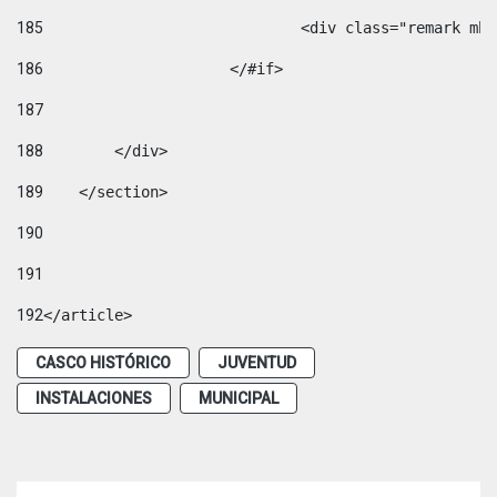
185
				<div class="remark 
186
			</#if> 
187
188
        </div> 
189
    </section> 
190
191
192
</article> 
CASCO HISTÓRICO
JUVENTUD
INSTALACIONES
MUNICIPAL