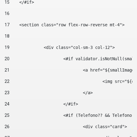
15
    </#if> 
16
17
    <section class="row flex-row-reverse mt-4"> 
18
19
		<div class="col-sm-3 col-12"> 
20
			<#if validator.isNotNull(smal
21
				<a href="${smallIm
22
					<img src="
23
				</a> 
24
			</#if>	 
25
			<#if (Telefono?? && Telefon
26
				<div class="card"> 