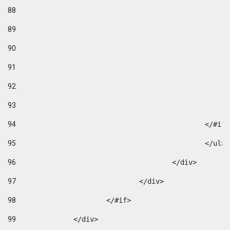
88
89
90
91
92
93
94
95
96
					</div> 
97
				</div> 
98
			</#if>			 
99