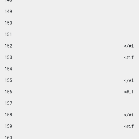
148
149
150
151
152
						</#if
153
						
154
155
						</#if
156
						
157
158
						</#if
159
						
160