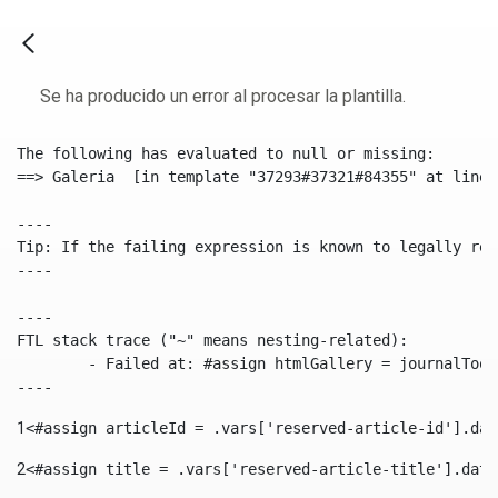
Se ha producido un error al procesar la plantilla.
The following has evaluated to null or missing:

==> Galeria  [in template "37293#37321#84355" at line 
----

Tip: If the failing expression is known to legally ref
----

----

FTL stack trace ("~" means nesting-related):

	- Failed at: #assign htmlGallery = journalTool.get...  [in template "37293#37321#84355" at line 175, column 9]

----
1
<#assign articleId = .vars['reserved-article-id'].dat
2
<#assign title = .vars['reserved-article-title'].data