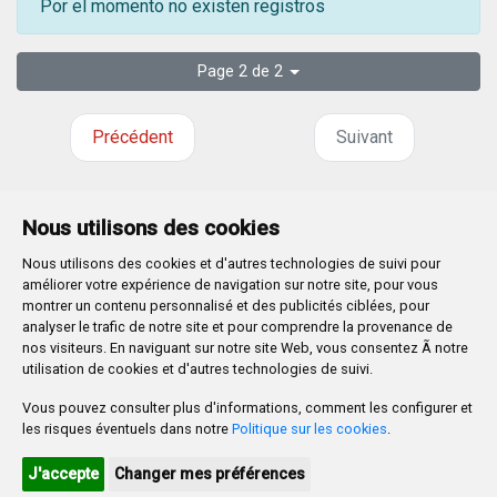
Por el momento no existen registros
Page 2 de 2
Précédent
Suivant
Nous utilisons des cookies
Nous utilisons des cookies et d'autres technologies de suivi pour
Plaza Mayor 1
- 09071
BURGOS
améliorer votre expérience de navigation sur notre site, pour vous
947 288 800
CIF:
P-0906100-C
montrer un contenu personnalisé et des publicités ciblées, pour
analyser le trafic de notre site et pour comprendre la provenance de
CONTACTO | AVISOS, QUEJAS Y SUGERENCIAS
nos visiteurs. En naviguant sur notre site Web, vous consentez Ã notre
CANAL DE DENUNCIAS
MAPA WEB
AVISO LEGAL
utilisation de cookies et d'autres technologies de suivi.
POLÍTICA DE PRIVACIDAD
ACCESIBILIDAD
Vous pouvez consulter plus d'informations, comment les configurer et
PROMUEVE BURGOS
les risques éventuels dans notre
Politique sur les cookies
.
HTML 5
CSS3
WAI 'AA'
J'accepte
Changer mes préférences