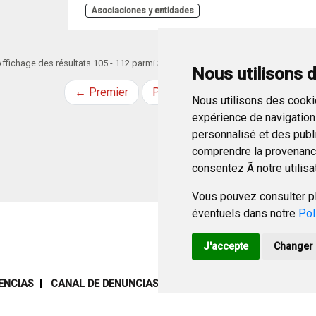
Asociaciones y entidades
ffichage des résultats 105 - 112 parmi 369.
Nous utilisons 
← Premier
Précédent
Suivant
Derni
Nous utilisons des cookie
expérience de navigation 
personnalisé et des public
comprendre la provenance
consentez Ã notre utilisa
Vous pouvez consulter pl
éventuels dans notre
Pol
J'accepte
Changer 
ENCIAS
CANAL DE DENUNCIAS
MAPA WEB
AVISO LEGAL