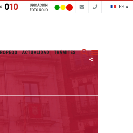
010
UBICACIÓN
NS
FOTO ROJO
Buscar
UROPEOS
ACTUALIDAD
TRÁMITES