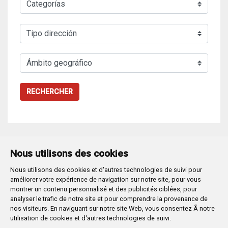
RECHERCHER
Nous utilisons des cookies
Nous utilisons des cookies et d'autres technologies de suivi pour
Plaza Mayor 1
- 09071
BURGOS
améliorer votre expérience de navigation sur notre site, pour vous
947 288 800
CIF:
P-0906100-C
montrer un contenu personnalisé et des publicités ciblées, pour
analyser le trafic de notre site et pour comprendre la provenance de
CONTACTO | AVISOS, QUEJAS Y SUGERENCIAS
nos visiteurs. En naviguant sur notre site Web, vous consentez Ã notre
CANAL DE DENUNCIAS
MAPA WEB
AVISO LEGAL
utilisation de cookies et d'autres technologies de suivi.
POLÍTICA DE PRIVACIDAD
ACCESIBILIDAD