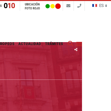
010
UBICACIÓN
NS
FOTO ROJO
Buscar
UROPEOS
ACTUALIDAD
TRÁMITES