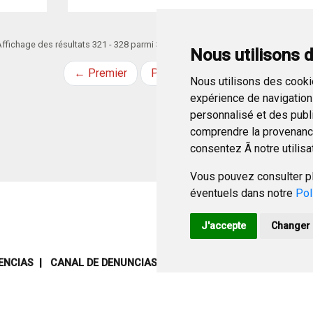
ffichage des résultats 321 - 328 parmi 369.
Nous utilisons 
← Premier
Précédent
Suivant
Derni
Nous utilisons des cookie
expérience de navigation 
personnalisé et des public
comprendre la provenance
consentez Ã notre utilisa
Vous pouvez consulter pl
éventuels dans notre
Pol
J'accepte
Changer 
ENCIAS
CANAL DE DENUNCIAS
MAPA WEB
AVISO LEGAL