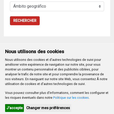
RECHERCHER
Nous utilisons des cookies
Nous utilisons des cookies et d'autres technologies de suivi pour
Plaza Mayor 1
- 09071
BURGOS
améliorer votre expérience de navigation sur notre site, pour vous
947 288 800
CIF:
P-0906100-C
montrer un contenu personnalisé et des publicités ciblées, pour
analyser le trafic de notre site et pour comprendre la provenance de
CONTACTO | AVISOS, QUEJAS Y SUGERENCIAS
nos visiteurs. En naviguant sur notre site Web, vous consentez Ã notre
CANAL DE DENUNCIAS
MAPA WEB
AVISO LEGAL
utilisation de cookies et d'autres technologies de suivi.
POLÍTICA DE PRIVACIDAD
ACCESIBILIDAD
Vous pouvez consulter plus d'informations, comment les configurer et
PROMUEVE BURGOS
les risques éventuels dans notre
Politique sur les cookies
.
HTML 5
CSS3
WAI 'AA'
J'accepte
Changer mes préférences