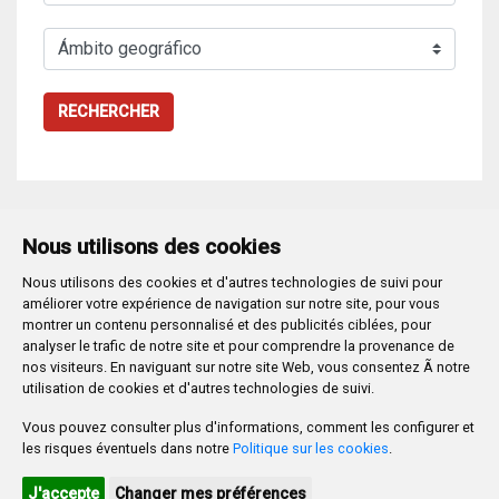
RECHERCHER
Nous utilisons des cookies
Nous utilisons des cookies et d'autres technologies de suivi pour
Plaza Mayor 1
- 09071
BURGOS
améliorer votre expérience de navigation sur notre site, pour vous
947 288 800
CIF:
P-0906100-C
montrer un contenu personnalisé et des publicités ciblées, pour
analyser le trafic de notre site et pour comprendre la provenance de
CONTACTO | AVISOS, QUEJAS Y SUGERENCIAS
nos visiteurs. En naviguant sur notre site Web, vous consentez Ã notre
CANAL DE DENUNCIAS
MAPA WEB
AVISO LEGAL
utilisation de cookies et d'autres technologies de suivi.
POLÍTICA DE PRIVACIDAD
ACCESIBILIDAD
Vous pouvez consulter plus d'informations, comment les configurer et
PROMUEVE BURGOS
les risques éventuels dans notre
Politique sur les cookies
.
HTML 5
CSS3
WAI 'AA'
J'accepte
Changer mes préférences