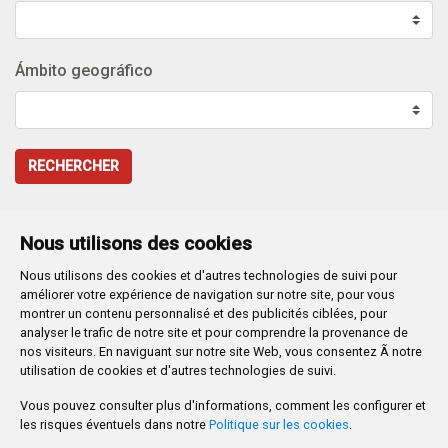
Ámbito geográfico
RECHERCHER
Nous utilisons des cookies
Nous utilisons des cookies et d'autres technologies de suivi pour
Plaza Mayor 1
- 09071
BURGOS
améliorer votre expérience de navigation sur notre site, pour vous
947 288 800
CIF:
P-0906100-C
montrer un contenu personnalisé et des publicités ciblées, pour
analyser le trafic de notre site et pour comprendre la provenance de
CONTACTO | AVISOS, QUEJAS Y SUGERENCIAS
nos visiteurs. En naviguant sur notre site Web, vous consentez Ã notre
CANAL DE DENUNCIAS
MAPA WEB
AVISO LEGAL
utilisation de cookies et d'autres technologies de suivi.
POLÍTICA DE PRIVACIDAD
ACCESIBILIDAD
Vous pouvez consulter plus d'informations, comment les configurer et
PROMUEVE BURGOS
les risques éventuels dans notre
Politique sur les cookies
.