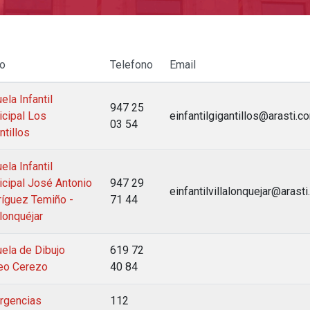
lo
Telefono
Email
ela Infantil
947 25
cipal Los
einfantilgigantillos@arasti.c
03 54
ntillos
ela Infantil
cipal José Antonio
947 29
einfantilvillalonquejar@arast
íguez Temiño -
71 44
alonquéjar
ela de Dibujo
619 72
eo Cerezo
40 84
rgencias
112