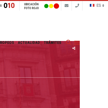
010
UBICACIÓN
NS
FOTO ROJO
Buscar
UROPEOS
ACTUALIDAD
TRÁMITES