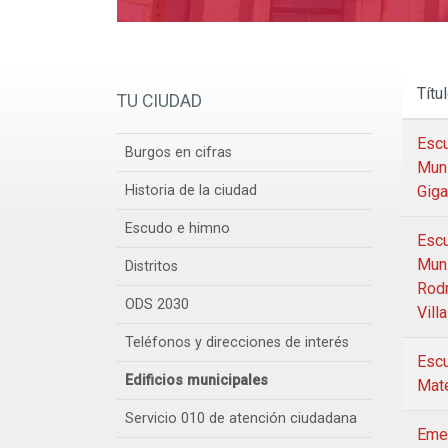
Títu
TU CIUDAD
Escu
Burgos en cifras
Muni
Historia de la ciudad
Giga
Escudo e himno
Escu
Muni
Distritos
Rodr
ODS 2030
Vill
Teléfonos y direcciones de interés
Escu
Edificios municipales
Mat
Servicio 010 de atención ciudadana
Eme