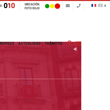
010
UBICACIÓN
NS
FOTO ROJO
Buscar
UROPEOS
ACTUALIDAD
TRÁMITES