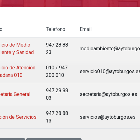
lo
Telefono
Email
icio de Medio
947 28 88
medioambiente@aytoburgo
ente y Sanidad
23
icio de Atención
010 / 947
servicio010@aytoburgos.e
dadana 010
200 010
947 28 88
etaría General
secretaria@aytoburgos.es
03
947 28 88
ión de Servicios
servicios@aytoburgos.es
13