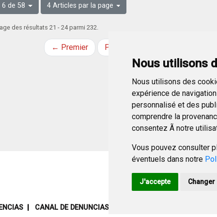
 6 de 58
4 Articles par la page
age des résultats 21 - 24 parmi 232.
← Premier
Précédent
Suivant
Derni
Nous utilisons 
Nous utilisons des cookie
expérience de navigation 
personnalisé et des public
comprendre la provenance
consentez Ã notre utilisa
Vous pouvez consulter pl
éventuels dans notre
Pol
J'accepte
Changer 
ENCIAS
CANAL DE DENUNCIAS
MAPA WEB
AVISO LEGAL