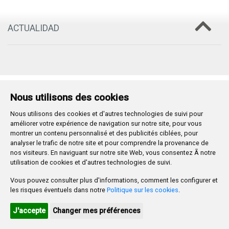
ACTUALIDAD
Plaza Mayor 1
- 09071
BURGOS
Nous utilisons des cookies
947 288 800
CIF:
P-0906100-C
Nous utilisons des cookies et d'autres technologies de suivi pour
améliorer votre expérience de navigation sur notre site, pour vous
CONTACTO | AVISOS, QUEJAS Y SUGERENCIAS
montrer un contenu personnalisé et des publicités ciblées, pour
CANAL DE DENUNCIAS
MAPA WEB
AVISO LEGAL
analyser le trafic de notre site et pour comprendre la provenance de
POLÍTICA DE PRIVACIDAD
ACCESIBILIDAD
nos visiteurs. En naviguant sur notre site Web, vous consentez Ã notre
PROMUEVE BURGOS
utilisation de cookies et d'autres technologies de suivi.
Vous pouvez consulter plus d'informations, comment les configurer et
HTML 5
CSS3
WAI 'AA'
les risques éventuels dans notre
Politique sur les cookies
.
J'accepte
Changer mes préférences