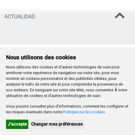
ACTUALIDAD
Plaza Mayor 1
- 09071
BURGOS
Nous utilisons des cookies
947 288 800
CIF:
P-0906100-C
Nous utilisons des cookies et d'autres technologies de suivi pour
améliorer votre expérience de navigation sur notre site, pour vous
CONTACTO | AVISOS, QUEJAS Y SUGERENCIAS
montrer un contenu personnalisé et des publicités ciblées, pour
CANAL DE DENUNCIAS
MAPA WEB
AVISO LEGAL
analyser le trafic de notre site et pour comprendre la provenance de
POLÍTICA DE PRIVACIDAD
ACCESIBILIDAD
nos visiteurs. En naviguant sur notre site Web, vous consentez Ã notre
PROMUEVE BURGOS
utilisation de cookies et d'autres technologies de suivi.
Vous pouvez consulter plus d'informations, comment les configurer et
HTML 5
CSS3
WAI 'AA'
les risques éventuels dans notre
Politique sur les cookies
.
J'accepte
Changer mes préférences