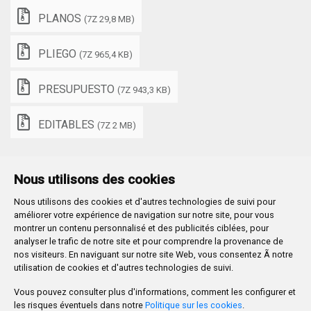
PLANOS
(7Z 29,8 MB)
PLIEGO
(7Z 965,4 KB)
PRESUPUESTO
(7Z 943,3 KB)
EDITABLES
(7Z 2 MB)
Nous utilisons des cookies
Nous utilisons des cookies et d'autres technologies de suivi pour
Plaza Mayor 1
- 09071
BURGOS
améliorer votre expérience de navigation sur notre site, pour vous
947 288 800
CIF:
P-0906100-C
montrer un contenu personnalisé et des publicités ciblées, pour
analyser le trafic de notre site et pour comprendre la provenance de
CONTACTO | AVISOS, QUEJAS Y SUGERENCIAS
nos visiteurs. En naviguant sur notre site Web, vous consentez Ã notre
CANAL DE DENUNCIAS
MAPA WEB
AVISO LEGAL
utilisation de cookies et d'autres technologies de suivi.
POLÍTICA DE PRIVACIDAD
ACCESIBILIDAD
Vous pouvez consulter plus d'informations, comment les configurer et
PROMUEVE BURGOS
les risques éventuels dans notre
Politique sur les cookies
.