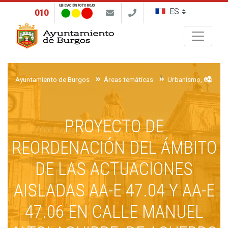
UBICACIÓN FOTO ROJO
010
Buscar
Ayuntamiento de Burgos
Áreas temáticas
Urbanismo, Obras y 
PROYECTO DE
REORDENACIÓN DEL ÁMBITO
DE LAS ACTUACIONES
AISLADAS AA-E 47.04 Y AA-E
47.06 EN CALLE MANUEL