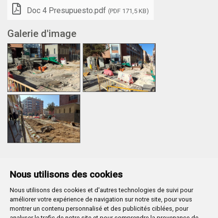
Doc 4 Presupuesto.pdf
(PDF 171,5 KB)
Galerie d'image
Nous utilisons des cookies
Nous utilisons des cookies et d'autres technologies de suivi pour
Plaza Mayor 1
- 09071
BURGOS
améliorer votre expérience de navigation sur notre site, pour vous
947 288 800
CIF:
P-0906100-C
montrer un contenu personnalisé et des publicités ciblées, pour
analyser le trafic de notre site et pour comprendre la provenance de