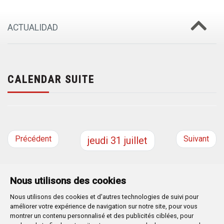
ACTUALIDAD
CALENDAR SUITE
Précédent
Suivant
jeudi
31
juillet
Nous utilisons des cookies
Nous utilisons des cookies et d'autres technologies de suivi pour
Plaza Mayor 1
- 09071
BURGOS
améliorer votre expérience de navigation sur notre site, pour vous
947 288 800
CIF:
P-0906100-C
montrer un contenu personnalisé et des publicités ciblées, pour