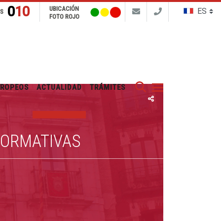
010
UBICACIÓN
NS
FOTO ROJO
Buscar
UROPEOS
ACTUALIDAD
TRÁMITES
FORMATIVAS