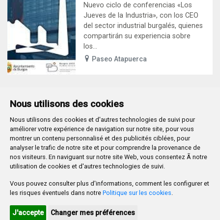
Nuevo ciclo de conferencias «Los
Jueves de la Industria», con los CEO
del sector industrial burgalés, quienes
compartirán su experiencia sobre
los...
Paseo Atapuerca
Nous utilisons des cookies
Nous utilisons des cookies et d'autres technologies de suivi pour
Plaza Mayor 1
- 09071
BURGOS
améliorer votre expérience de navigation sur notre site, pour vous
947 288 800
CIF:
P-0906100-C
montrer un contenu personnalisé et des publicités ciblées, pour
analyser le trafic de notre site et pour comprendre la provenance de
CONTACTO | AVISOS, QUEJAS Y SUGERENCIAS
nos visiteurs. En naviguant sur notre site Web, vous consentez Ã notre
CANAL DE DENUNCIAS
MAPA WEB
AVISO LEGAL
utilisation de cookies et d'autres technologies de suivi.
POLÍTICA DE PRIVACIDAD
ACCESIBILIDAD
Vous pouvez consulter plus d'informations, comment les configurer et
PROMUEVE BURGOS
les risques éventuels dans notre
Politique sur les cookies
.
HTML 5
CSS3
WAI 'AA'
J'accepte
Changer mes préférences