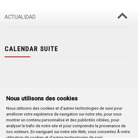
ACTUALIDAD
CALENDAR SUITE
Nous utilisons des cookies
Nous utilisons des cookies et d'autres technologies de suivi pour
Plaza Mayor 1
- 09071
BURGOS
améliorer votre expérience de navigation sur notre site, pour vous
947 288 800
CIF:
P-0906100-C
montrer un contenu personnalisé et des publicités ciblées, pour
analyser le trafic de notre site et pour comprendre la provenance de
CONTACTO | AVISOS, QUEJAS Y SUGERENCIAS
nos visiteurs. En naviguant sur notre site Web, vous consentez Ã notre
CANAL DE DENUNCIAS
MAPA WEB
AVISO LEGAL
utilisation de cookies et d'autres technologies de suivi.