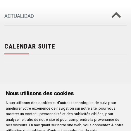
ACTUALIDAD
CALENDAR SUITE
Nous utilisons des cookies
Nous utilisons des cookies et d'autres technologies de suivi pour
Plaza Mayor 1
- 09071
BURGOS
améliorer votre expérience de navigation sur notre site, pour vous
947 288 800
CIF:
P-0906100-C
montrer un contenu personnalisé et des publicités ciblées, pour
analyser le trafic de notre site et pour comprendre la provenance de
CONTACTO | AVISOS, QUEJAS Y SUGERENCIAS
nos visiteurs. En naviguant sur notre site Web, vous consentez Ã notre
CANAL DE DENUNCIAS
MAPA WEB
AVISO LEGAL
utilisation de cookies et d'autres technologies de suivi.