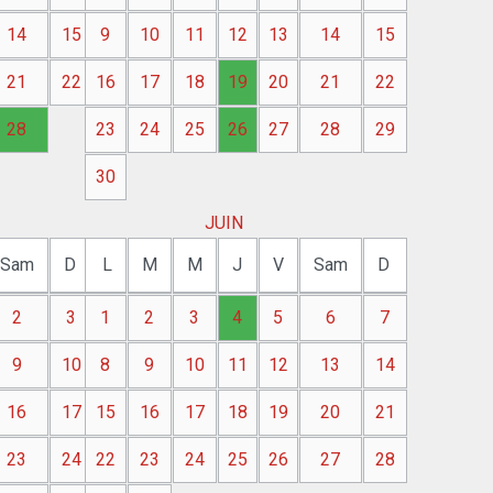
14
15
9
10
11
12
13
14
15
21
22
16
17
18
19
20
21
22
28
23
24
25
26
27
28
29
30
JUIN
Sam
D
L
M
M
J
V
Sam
D
2
3
1
2
3
4
5
6
7
9
10
8
9
10
11
12
13
14
16
17
15
16
17
18
19
20
21
23
24
22
23
24
25
26
27
28