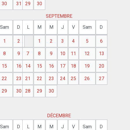
30
31
29
30
SEPTEMBRE
Sam
D
L
M
M
J
V
Sam
D
1
2
1
2
3
4
5
6
8
9
7
8
9
10
11
12
13
15
16
14
15
16
17
18
19
20
22
23
21
22
23
24
25
26
27
29
30
28
29
30
DÉCEMBRE
Sam
D
L
M
M
J
V
Sam
D