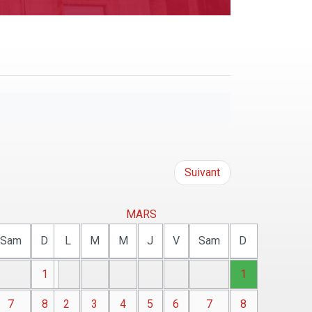
Suivant
MARS
Sam
D
L
M
M
J
V
Sam
D
1
1
7
8
2
3
4
5
6
7
8