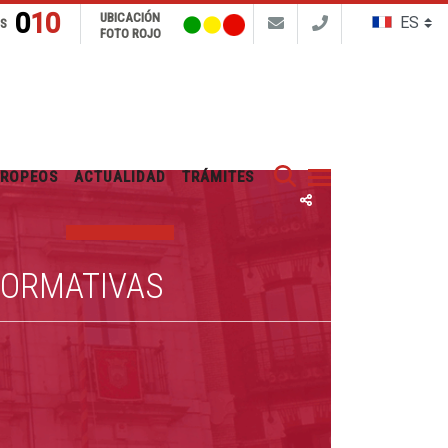
010
UBICACIÓN
NS
FOTO ROJO
Buscar
UROPEOS
ACTUALIDAD
TRÁMITES
FORMATIVAS