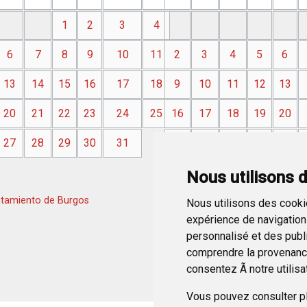
1
2
3
4
6
7
8
9
10
11
2
3
4
5
6
13
14
15
16
17
18
9
10
11
12
13
20
21
22
23
24
25
16
17
18
19
20
27
28
29
30
31
23
24
25
26
27
30
Nous utilisons 
tamiento de Burgos
Nous utilisons des cookie
expérience de navigation 
personnalisé et des public
comprendre la provenance
consentez Ã notre utilisa
Vous pouvez consulter pl