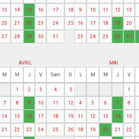
13
14
15
16
17
18
9
10
11
12
13
20
21
22
23
24
25
16
17
18
19
20
27
28
29
30
31
23
24
25
26
27
AVRIL
MAI
M
M
J
V
Sam
D
L
M
M
J
V
1
2
3
4
5
1
7
8
9
10
11
12
4
5
6
7
8
14
15
16
17
18
19
11
12
13
14
15
21
22
23
24
25
26
18
19
20
21
22