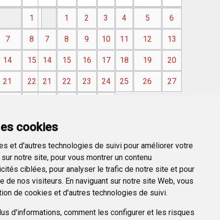
1
1
2
3
4
5
6
7
8
7
8
9
10
11
12
13
14
15
14
15
16
17
18
19
20
21
22
21
22
23
24
25
26
27
28
29
28
29
30
31
des cookies
s et d'autres technologies de suivi pour améliorer votre
sur notre site, pour vous montrer un contenu
ités ciblées, pour analyser le trafic de notre site et pour
 de nos visiteurs. En naviguant sur notre site Web, vous
tion de cookies et d'autres technologies de suivi.
us d'informations, comment les configurer et les risques