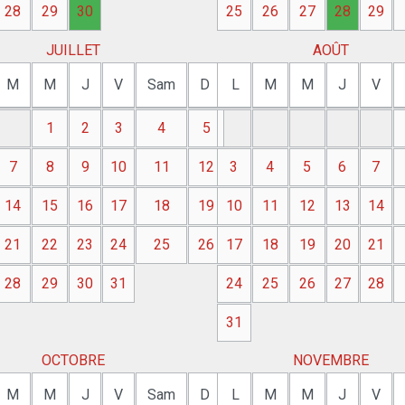
28
29
30
25
26
27
28
29
JUILLET
AOÛT
M
M
J
V
Sam
D
L
M
M
J
V
1
2
3
4
5
7
8
9
10
11
12
3
4
5
6
7
14
15
16
17
18
19
10
11
12
13
14
21
22
23
24
25
26
17
18
19
20
21
28
29
30
31
24
25
26
27
28
31
OCTOBRE
NOVEMBRE
M
M
J
V
Sam
D
L
M
M
J
V