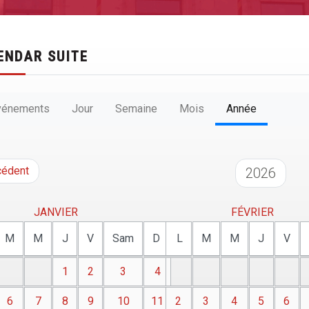
ENDAR SUITE
vénements
Jour
Semaine
Mois
Année
cédent
2026
JANVIER
FÉVRIER
M
M
J
V
Sam
D
L
M
M
J
V
1
2
3
4
6
7
8
9
10
11
2
3
4
5
6