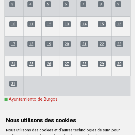
3
4
5
6
7
8
9
10
11
12
13
14
15
16
17
18
19
20
21
22
23
24
25
26
27
28
29
30
31
Ayuntamiento de Burgos
Nous utilisons des cookies
Nous utilisons des cookies et d'autres technologies de suivi pour
Plaza Mayor 1
- 09071
BURGOS