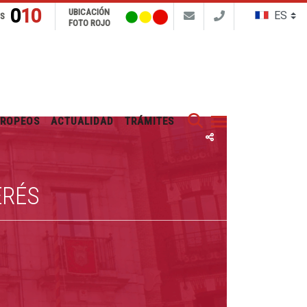
010
UBICACIÓN
NS
FOTO ROJO
Buscar
UROPEOS
ACTUALIDAD
TRÁMITES
ERÉS