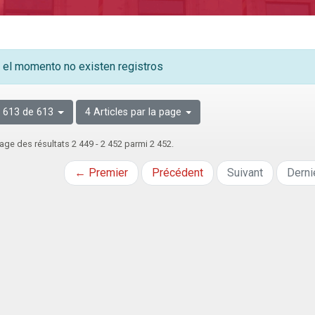
 el momento no existen registros
 613 de 613
4 Articles par la page
age des résultats 2 449 - 2 452 parmi 2 452.
← Premier
Précédent
Suivant
Derni