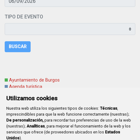
TIPO DE EVENTO
BUSCAR
Ayuntamiento de Burgos
Agenda turística
Agenda cultural
Utilizamos cookies
Nuestra web utiliza los siguientes tipos de cookies:
Técnicas
,
imprescindibles para que la web funcione correctamente (nuestras);
De personalización,
para recordar tus preferencias de uso de la web
(nuestras);
Analíticas
, para mejorar el funcionamiento de la web y los
Plaza Mayor 1
- 09071
BURGOS
servicios que ofrece (de proveedores ubicados en los
Estados
947 288 800
CIF:
P-0906100-C
Unidos
).