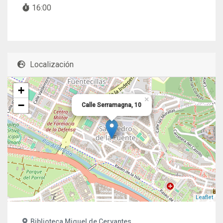
16:00
Localización
+
×
−
Calle Serramagna, 10
Leaflet
Biblioteca Miguel de Cervantes