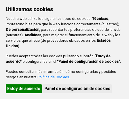
Lu
Ma
Mi
Ju
Vi
Sa
Do
Utilizamos cookies
1
2
3
Nuestra web utiliza los siguientes tipos de cookies:
Técnicas
,
imprescindibles para que la web funcione correctamente (nuestras);
4
5
6
7
8
9
10
De personalización,
para recordar tus preferencias de uso de la web
11
12
13
14
15
16
17
(nuestras);
Analíticas
, para mejorar el funcionamiento de la web y los
servicios que ofrece (de proveedores ubicados en los
Estados
18
19
20
21
22
23
24
Unidos
).
25
26
27
28
29
30
31
Puedes aceptar todas las cookies pulsando el botón
“Estoy de
acuerdo”
o configurarlas en el
“Panel de configuración de cookies”.
Puedes consultar más información, cómo configurarlas y posibles
Ayuntamiento de Burgos
riesgos en nuestra
Política de Cookies
.
Agenda turística
Estoy de acuerdo
Panel de configuración de cookies
Agenda cultural
Plaza Mayor 1
- 09071
BURGOS
947 288 800
CIF:
P-0906100-C