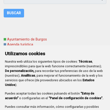
BUSCAR
Ayuntamiento de Burgos
Agenda turística
Agenda cultural
Utilizamos cookies
Nuestra web utiliza los siguientes tipos de cookies:
Técnicas
,
imprescindibles para que la web funcione correctamente (nuestras);
De personalización,
para recordar tus preferencias de uso de la web
(nuestras);
Analíticas
, para mejorar el funcionamiento de la web y los
Plaza Mayor 1
- 09071
BURGOS
servicios que ofrece (de proveedores ubicados en los
Estados
947 288 800
CIF:
P-0906100-C
Unidos
).
CONTACTO | AVISOS, QUEJAS Y SUGERENCIAS
Puedes aceptar todas las cookies pulsando el botón
“Estoy de
CANAL DE DENUNCIAS
MAPA WEB
AVISO LEGAL
acuerdo”
o configurarlas en el
“Panel de configuración de cookies”.
POLÍTICA DE PRIVACIDAD
ACCESIBILIDAD
Puedes consultar más información, cómo configurarlas y posibles
PROMUEVE BURGOS