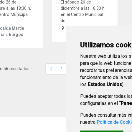
ado 26 de
El sábado 26 de
re a las 18:30 h.
diciembre a las 18:30 h.
entro Municipal
en el Centro Municipal
..
de...
lcalde Martín
C/ Mayor, 2. Burgos
 s/n. Burgos
Utilizamos cook
Nuestra web utiliza los 
para que la web funcione
de 56 resultados.
1
...
5
6
7
recordar tus preferencia
Página
Páginas intermedias
Página
Página
Página
funcionamiento de la web
los
Estados Unidos
).
Puedes aceptar todas la
configurarlas en el
“Pane
Puedes consultar más inf
nuestra
Política de Cook