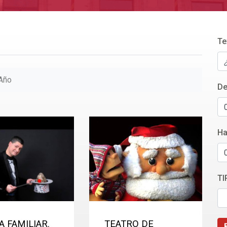
Te
Año
De
Ha
TI
A FAMILIAR.
TEATRO DE