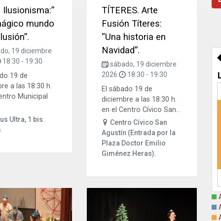
Ilusionisma:”
TÍTERES. Arte
mágico mundo
Fusión Títeres:
ilusión”.
“Una historia en
Navidad”.
do, 19 diciembre
18:30
-
19:30
sábado, 19 diciembre
2026
18:30
-
19:30
ado 19 de
re a las 18:30 h.
El sábado 19 de
entro Municipal
diciembre a las 18:30 h.
en el Centro Cívico San...
us Ultra, 1 bis.
Centro Cívico San
s
Agustín (Entrada por la
Plaza Doctor Emilio
Giménez Heras).
A
A
A