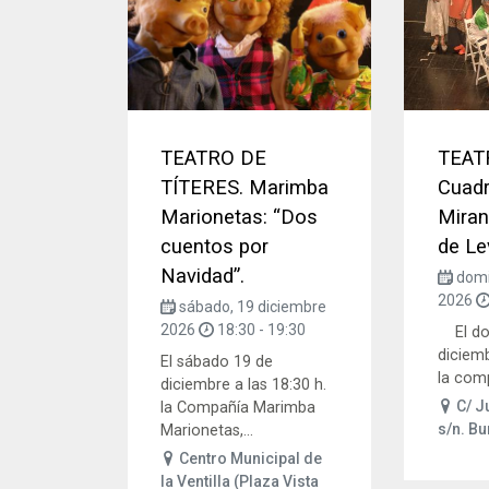
TEATRO DE
TEAT
TÍTERES. Marimba
Cuadr
Marionetas: “Dos
Miran
cuentos por
de Le
Navidad”.
domi
2026
sábado, 19 diciembre
2026
18:30
-
19:30
El do
diciemb
El sábado 19 de
la comp
diciembre a las 18:30 h.
C/ Ju
la Compañía Marimba
s/n. B
Marionetas,...
Centro Municipal de
la Ventilla (Plaza Vista