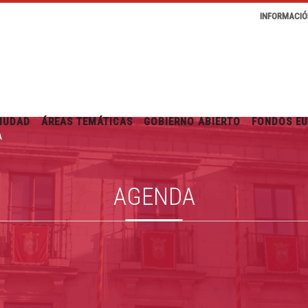
INFORMACIÓ
IUDAD
ÁREAS TEMÁTICAS
GOBIERNO ABIERTO
FONDOS E
A
AGENDA