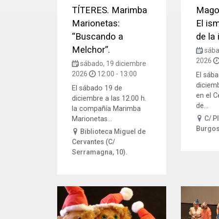
TÍTERES. Marimba
Mago 
Marionetas:
El is
“Buscando a
de la 
Melchor”.
sába
2026
sábado, 19 diciembre
2026
12:00
-
13:00
El sáb
diciemb
El sábado 19 de
en el C
diciembre a las 12.00 h.
de...
la compañía Marimba
C/ Pl
Marionetas...
Burgo
Biblioteca Miguel de
Cervantes (C/
Serramagna, 10).