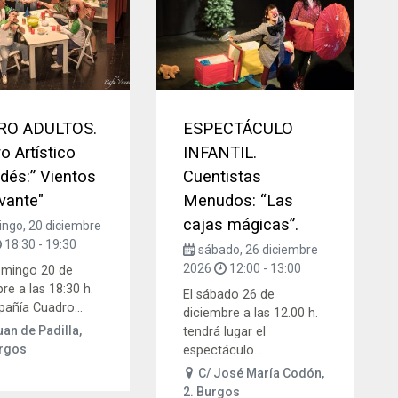
RO ADULTOS.
ESPECTÁCULO
o Artístico
INFANTIL.
dés:” Vientos
Cuentistas
vante"
Menudos: “Las
cajas mágicas”.
ngo, 20 diciembre
18:30
-
19:30
sábado, 26 diciembre
2026
12:00
-
13:00
mingo 20 de
re a las 18:30 h.
El sábado 26 de
añía Cuadro...
diciembre a las 12.00 h.
an de Padilla,
tendrá lugar el
urgos
espectáculo...
C/ José María Codón,
2. Burgos