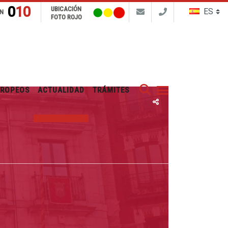
010
UBICACIÓN
N
FOTO ROJO
Buscar
UROPEOS
ACTUALIDAD
TRÁMITES