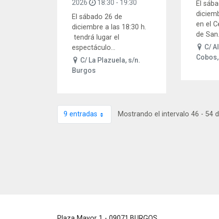
2026
18:30
-
19:30
El sáb
diciemb
El sábado 26 de
en el C
diciembre a las 18:30 h.
de San.
tendrá lugar el
C/ A
espectáculo...
Cobos,
C/ La Plazuela, s/n.
Burgos
9 entradas
Mostrando el intervalo 46 - 54 
Por página
Plaza Mayor 1
- 09071
BURGOS