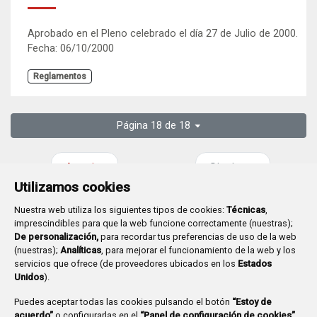
Aprobado en el Pleno celebrado el día 27 de Julio de 2000.
Fecha: 06/10/2000
Reglamentos
Página 18 de 18
Anterior
Siguiente
Utilizamos cookies
Nuestra web utiliza los siguientes tipos de cookies:
Técnicas
,
imprescindibles para que la web funcione correctamente (nuestras);
De personalización,
para recordar tus preferencias de uso de la web
(nuestras);
Analíticas
, para mejorar el funcionamiento de la web y los
Plaza Mayor 1
- 09071
BURGOS
servicios que ofrece (de proveedores ubicados en los
Estados
947 288 800
CIF:
P-0906100-C
Unidos
).
CONTACTO | AVISOS, QUEJAS Y SUGERENCIAS
Puedes aceptar todas las cookies pulsando el botón
“Estoy de
CANAL DE DENUNCIAS
MAPA WEB
AVISO LEGAL
acuerdo”
o configurarlas en el
“Panel de configuración de cookies”.