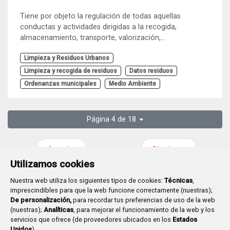
Tiene por objeto la regulación de todas aquellas
conductas y actividades dirigidas a la recogida,
almacenamiento, transporte, valorización,...
Limpieza y Residuos Urbanos
Limpieza y recogida de residuos
Datos residuos
Ordenanzas municipales
Medio Ambiente
Página 4 de 18
Anterior
Siguiente
Utilizamos cookies
Nuestra web utiliza los siguientes tipos de cookies:
Técnicas
,
imprescindibles para que la web funcione correctamente (nuestras);
De personalización,
para recordar tus preferencias de uso de la web
(nuestras);
Analíticas
, para mejorar el funcionamiento de la web y los
Plaza Mayor 1
- 09071
BURGOS
servicios que ofrece (de proveedores ubicados en los
Estados
947 288 800
CIF:
P-0906100-C
Unidos
).