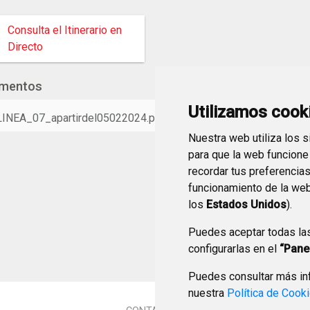
Consulta el Itinerario en
Directo
mentos
Utilizamos cook
LINEA_07_apartirdel05022024.pdf
(PDF 29,4 KB)
Nuestra web utiliza los 
para que la web funcione
recordar tus preferencia
funcionamiento de la web
los
Estados Unidos
).
Puedes aceptar todas la
configurarlas en el
“Pane
Puedes consultar más inf
nuestra
Política de Cook