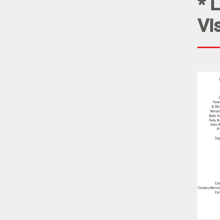
* L
Vi