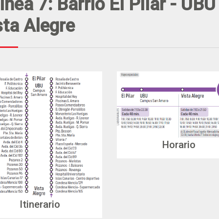
ínea 7: Barrio El Pilar - UBU
sta Alegre
Horario
Itinerario