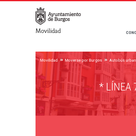
CONO
Movilidad
Moverse por Burgos
Autobús urba
* LÍNEA 