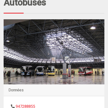
Autobuses
Données
947288855