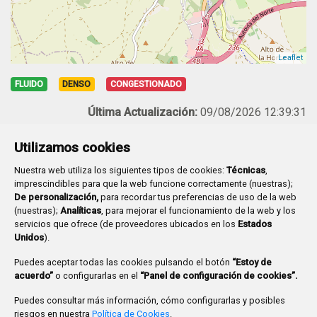
Leaflet
FLUIDO
DENSO
CONGESTIONADO
Última Actualización:
09/08/2026 12:39:31
Utilizamos cookies
Nuestra web utiliza los siguientes tipos de cookies:
Técnicas
,
imprescindibles para que la web funcione correctamente (nuestras);
De personalización,
para recordar tus preferencias de uso de la web
(nuestras);
Analíticas
, para mejorar el funcionamiento de la web y los
servicios que ofrece (de proveedores ubicados en los
Estados
Movilidad
Unidos
).
Plaza Mayor,1
- 09071
BURGOS
947 288 800
CIF:
P-0906100-C
Puedes aceptar todas las cookies pulsando el botón
“Estoy de
acuerdo”
o configurarlas en el
“Panel de configuración de cookies”.
CONTACTO
MAPA WEB
AVISO LEGAL
Puedes consultar más información, cómo configurarlas y posibles
POLÍTICA DE PRIVACIDAD
ACCESIBILIDAD
riesgos en nuestra
Política de Cookies
.