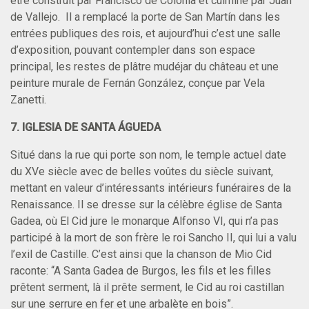
être construit par Francisco de Colonia et culminé par Juan
de Vallejo. Il a remplacé la porte de San Martín dans les
entrées publiques des rois, et aujourd’hui c’est une salle
d’exposition, pouvant contempler dans son espace
principal, les restes de plâtre mudéjar du château et une
peinture murale de Fernán González, conçue par Vela
Zanetti.
7. IGLESIA DE SANTA ÁGUEDA
Situé dans la rue qui porte son nom, le temple actuel date
du XVe siècle avec de belles voûtes du siècle suivant,
mettant en valeur d’intéressants intérieurs funéraires de la
Renaissance. Il se dresse sur la célèbre église de Santa
Gadea, où El Cid jure le monarque Alfonso VI, qui n’a pas
participé à la mort de son frère le roi Sancho II, qui lui a valu
l’exil de Castille. C’est ainsi que la chanson de Mio Cid
raconte: “A Santa Gadea de Burgos, les fils et les filles
prêtent serment, là il prête serment, le Cid au roi castillan
sur une serrure en fer et une arbalète en bois”.