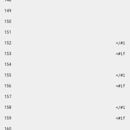
148
149
150
151
152
						</#if
153
						
154
155
						</#if
156
						
157
158
						</#if
159
						
160