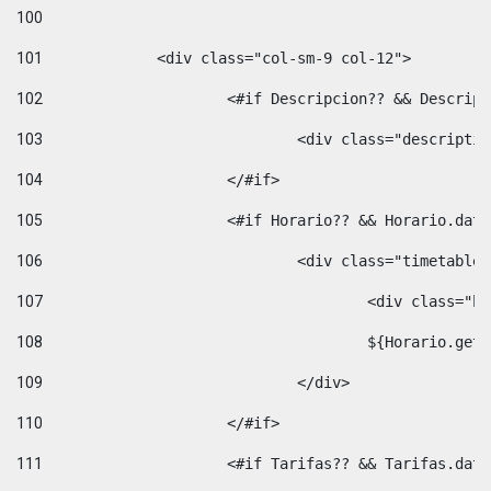
100
101
102
			<#if Descripcion?? && Descri
103
				<div class="descrip
104
			</#if> 
105
			<#if Horario?? && Horario.da
106
				<div class="timetable
107
					<div clas
108
					${Horario.ge
109
				</div> 
110
			</#if> 
111
			<#if Tarifas?? && Tarifas.da