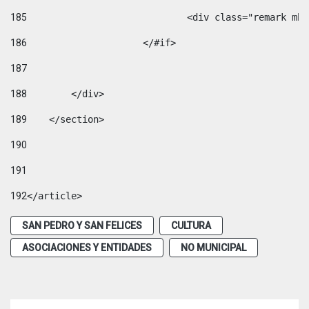
185
				<div class="remark 
186
			</#if> 
187
188
        </div> 
189
    </section> 
190
191
192
</article> 
SAN PEDRO Y SAN FELICES
CULTURA
ASOCIACIONES Y ENTIDADES
NO MUNICIPAL