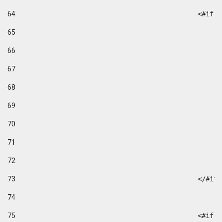
64
						
65
66
67
68
69
70
71
72
73
						</#if
74
75
						