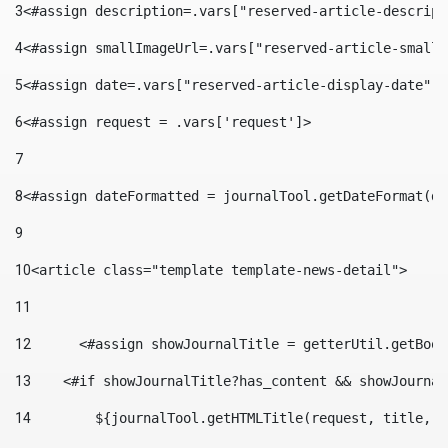
3
<#assign description=.vars["reserved-article-descript
4
<#assign smallImageUrl=.vars["reserved-article-small-
5
<#assign date=.vars["reserved-article-display-date"].
6
<#assign request = .vars['request']> 
7
8
<#assign dateFormatted = journalTool.getDateFormat(da
9
10
<article class="template template-news-detail"> 
11
12
	<#assign showJournalTitle = getterUtil.getBoo
13
    <#if showJournalTitle?has_content && showJournal
14
        ${journalTool.getHTMLTitle(request, title, "