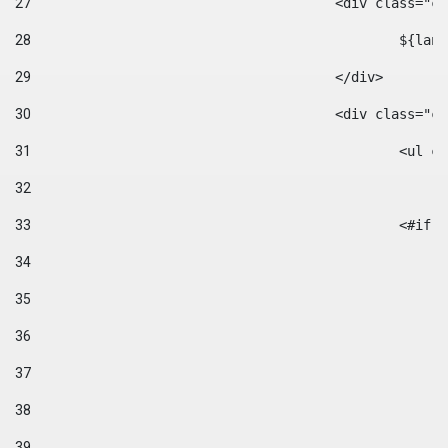
27
					<div class=
28
						$
29
					</div> 
30
					<div class="
31
						<
32
33
						
34
35
36
37
38
39