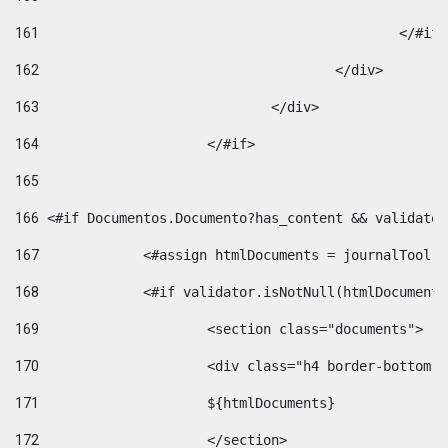
161
						</#if
162
					</div> 
163
				</div> 
164
			</#if> 
165
166
 <#if Documentos.Documento?has_content && validator
167
		<#assign htmlDocuments = journalTool
168
		<#if validator.isNotNull(htmlDocument
169
			<section class="documents"> 
170
			<div class="h4 border-bottom
171
			${htmlDocuments} 
172
			</section> 