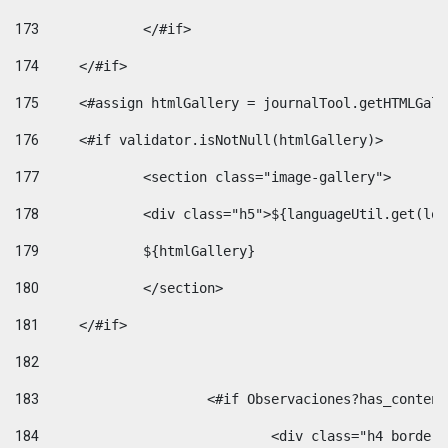
173
		</#if>  
174
	</#if> 
175
	<#assign htmlGallery = journalTool.getHTMLGal
176
	<#if validator.isNotNull(htmlGallery)>    
177
		<section class="image-gallery"> 
178
		<div class="h5">${languageUtil.get(lo
179
		${htmlGallery} 
180
		</section> 
181
	</#if> 
182
183
			<#if Observaciones?has_conte
184
				<div class="h4 bord