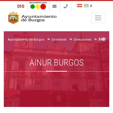
UBICACIÓN FOTO ROJO
010
Buscar
AINUR 
Ayuntamiento de Burgos
De interés
Direcciones
AINUR BURGOS