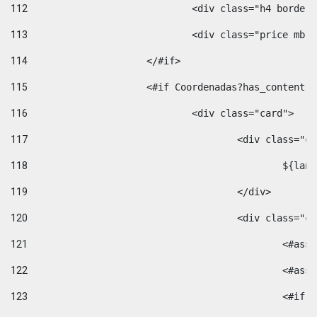
112
				<div class="h4 bord
113
				<div class="price m
114
			</#if> 
115
			<#if Coordenadas?has_conten
116
				<div class="card"> 
117
					<div class=
118
						$
119
					</div> 
120
					<div class="
121
						<
122
						<
123
						