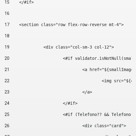
15
    </#if> 
16
17
    <section class="row flex-row-reverse mt-4"> 
18
19
		<div class="col-sm-3 col-12"> 
20
			<#if validator.isNotNull(smal
21
				<a href="${smallIm
22
					<img src="
23
				</a> 
24
			</#if>	 
25
			<#if (Telefono?? && Telefon
26
				<div class="card"> 