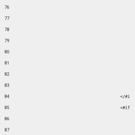
76
77
78
79
80
81
82
83
84
						</#if
85
						
86
87