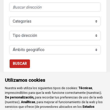
BUSCAR
Utilizamos cookies
Nuestra web utiliza los siguientes tipos de cookies:
Técnicas
,
imprescindibles para que la web funcione correctamente (nuestras);
De personalización,
para recordar tus preferencias de uso de la web
(nuestras);
Analíticas
, para mejorar el funcionamiento de la web y los
Plaza Mayor 1
- 09071
BURGOS
servicios que ofrece (de proveedores ubicados en los
Estados
947 288 800
CIF:
P-0906100-C