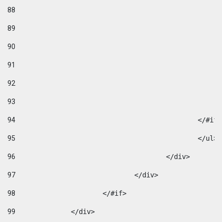
88
89
90
91
92
93
94
95
96
					</div> 
97
				</div> 
98
			</#if>			 
99