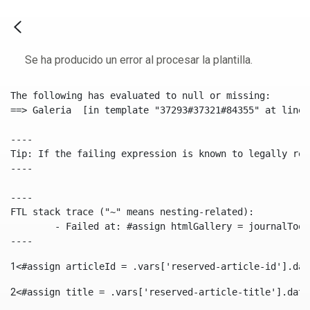
Se ha producido un error al procesar la plantilla.
The following has evaluated to null or missing:

==> Galeria  [in template "37293#37321#84355" at line 
----

Tip: If the failing expression is known to legally ref
----

----

FTL stack trace ("~" means nesting-related):

	- Failed at: #assign htmlGallery = journalTool.get...  [in template "37293#37321#84355" at line 175, column 9]

----
1
<#assign articleId = .vars['reserved-article-id'].dat
2
<#assign title = .vars['reserved-article-title'].data