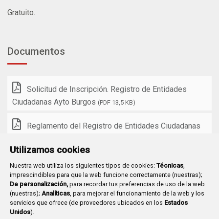
Gratuito.
Documentos
Solicitud de Inscripción. Registro de Entidades
Ciudadanas Ayto Burgos
(PDF 13,5 KB)
Reglamento del Registro de Entidades Ciudadanas
del Ayuntamiento de Burgos
(PDF 45,5 KB)
Utilizamos cookies
Nuestra web utiliza los siguientes tipos de cookies:
Técnicas
,
imprescindibles para que la web funcione correctamente (nuestras);
De personalización,
para recordar tus preferencias de uso de la web
(nuestras);
Analíticas
, para mejorar el funcionamiento de la web y los
Plaza Mayor 1
- 09071
BURGOS
servicios que ofrece (de proveedores ubicados en los
Estados
947 288 800
CIF:
P-0906100-C
Unidos
).