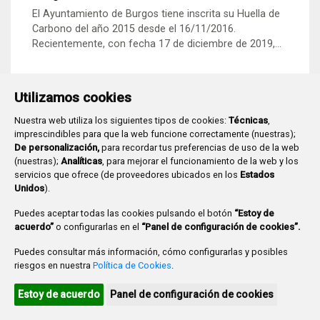
El Ayuntamiento de Burgos tiene inscrita su Huella de
Carbono del año 2015 desde el 16/11/2016.
Recientemente, con fecha 17 de diciembre de 2019,...
Utilizamos cookies
Nuestra web utiliza los siguientes tipos de cookies:
Técnicas
,
imprescindibles para que la web funcione correctamente (nuestras);
De personalización,
para recordar tus preferencias de uso de la web
(nuestras);
Analíticas
, para mejorar el funcionamiento de la web y los
Plaza Mayor 1
- 09071
BURGOS
servicios que ofrece (de proveedores ubicados en los
Estados
947 288 800
CIF:
P-0906100-C
Unidos
).
CONTACTO | AVISOS, QUEJAS Y SUGERENCIAS
Puedes aceptar todas las cookies pulsando el botón
“Estoy de
CANAL DE DENUNCIAS
MAPA WEB
AVISO LEGAL
acuerdo”
o configurarlas en el
“Panel de configuración de cookies”.
POLÍTICA DE PRIVACIDAD
ACCESIBILIDAD
Puedes consultar más información, cómo configurarlas y posibles
PROMUEVE BURGOS
riesgos en nuestra
Política de Cookies
.
HTML 5
CSS3
WAI 'AA'
Estoy de acuerdo
Panel de configuración de cookies