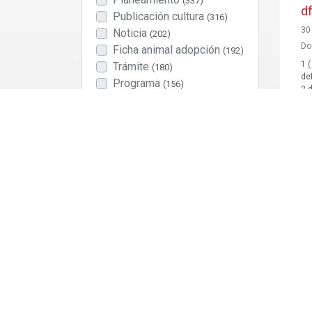
(337)
d
Publicación cultura
(316)
30
Noticia
(202)
Do
Ficha animal adopción
(192)
1 
Trámite
(180)
de
Programa
(156)
2 
Normativa
(140)
2.
MU
Empleo público
(95)
PR
ME
ME
ER
EX
Categoría
No Municipal
(2177)
Asociaciones y entidades
(1680)
Instalaciones
(431)
Cultura
(401)