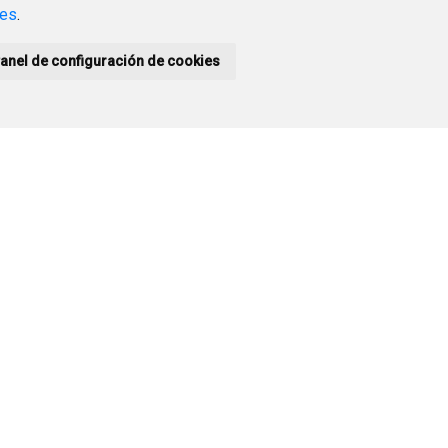
a y
de-aguas-de-
ies
.
ncias - 1 - DE
RUPACIÓN DE
burgos-para-
TARIOS DE
anel de configuración de cookies
la-ges.pdf
CCIÓN CIVIL
URGOS
30 mar. 22 20:52
DAD Art. 1.- La
Documento
ción Civil
pal tiene como
REGLAMENTO DEL
SERVICIO DE
ABASTECIMIENTO Y
SANEAMIENTO DE
AGUAS DE BURGOS
PARA LA GESTIÓN
INTEGRAL DEL CICLO
DEL AGUA 2
REGLAMENTO DEL...