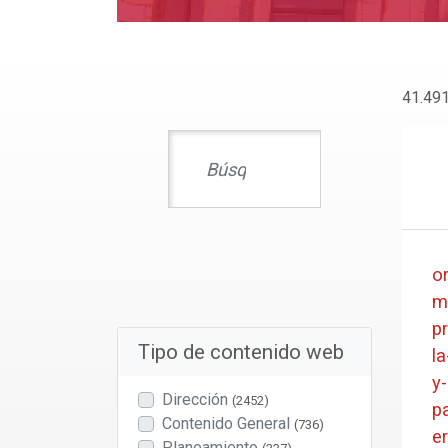
41.491
o
m
p
Tipo de contenido web
l
y
Dirección
(2452)
p
Contenido General
(736)
e
Planeamiento