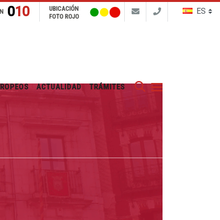
010
UBICACIÓN
N
FOTO ROJO
Buscar
UROPEOS
ACTUALIDAD
TRÁMITES