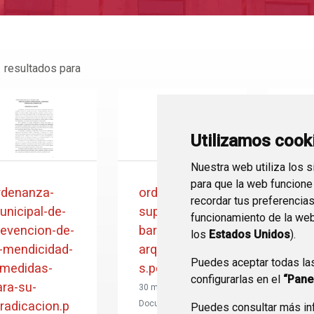
 resultados para
Utilizamos cook
Nuestra web utiliza los 
para que la web funcione
rdenanza-
ordenanza-
regl
recordar tus preferencia
unicipal-de-
supresion-
agru
funcionamiento de la web
revencion-de-
barreras-
ano-
los
Estados Unidos
).
a-mendicidad-
arquitectonica
Puedes aceptar todas la
-medidas-
s.pdf
30 mar
configurarlas en el
“Pane
ara-su-
Docu
30 mar. 22 20:51
Área d
rradicacion.p
Documento
Puedes consultar más inf