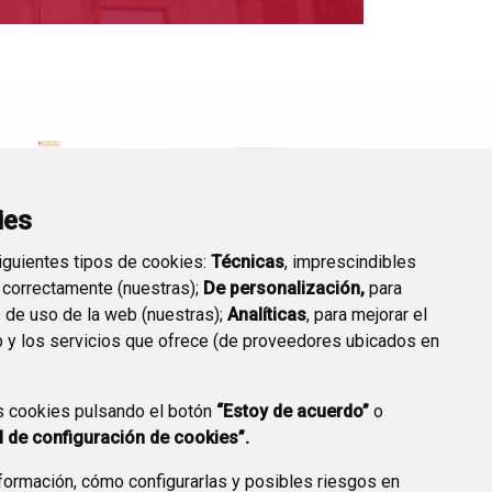
ies
siguientes tipos de cookies:
Técnicas
, imprescindibles
 correctamente (nuestras);
De personalización,
para
amento-
reglamento-
s de uso de la web (nuestras);
Analíticas
, para mejorar el
pacion-
de-prestacion-
 y los servicios que ofrece (de proveedores ubicados en
1999.pdf
del-servicio-
de-
s cookies pulsando el botón
“Estoy de acuerdo”
o
abastecimient
. 22 20:51
l de configuración de cookies”.
mento
o-y-
e Seguridad
saneamiento-
ormación, cómo configurarlas y posibles riesgos en