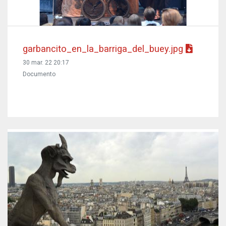
garbancito_en_la_barriga_del_buey.jpg
30 mar. 22 20:17
Documento