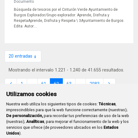
Documento
Búsqueda de tesoros por el Cinturón Verde Ayuntamiento de
Burgos Explorador/Grupo explorador: Aprende, Disfruta y
RespetaAprende, Disfruta y Respeta \ 3Ayuntamiento de Burgos
Edita: Autor:...
20 entradas
Por página
Mostrando el intervalo 1.221 - 1.240 de 41.655 resultados.
1
...
61
62
63
...
2083
Página
Páginas intermedias
Página
Página
Página
Páginas intermedias
Página
Utilizamos cookies
Nuestra web utiliza los siguientes tipos de cookies:
Técnicas
,
imprescindibles para que la web funcione correctamente (nuestras);
De personalización,
para recordar tus preferencias de uso de la web
(nuestras);
Analíticas
, para mejorar el funcionamiento de la web y los
Plaza Mayor 1
- 09071
BURGOS
servicios que ofrece (de proveedores ubicados en los
Estados
947 288 800
CIF:
P-0906100-C
Unidos
).